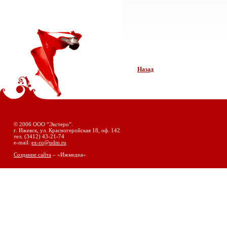
Назад
© 2006 ООО “Экстеро”.
г. Ижевск, ул. Красногеройская 18, оф. 142
тел. (3412) 43-21-74
e-mail:
ex-ro@udm.ru
Создание сайта
– «Ижмедиа»