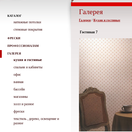
Галерея
КАТАЛОГ
Галерея
/
Кухня и гостиные
натяжные потолки
стеновые покрытия
Гостиная 7
ФРЕСКИ
ПРОФЕССИОНАЛАМ
ГАЛЕРЕЯ
кухня и гостиные
спальня и кабинеты
офис
ванная
бассейн
магазины
холл и разное
фрески
текстиль , дерево, освещение и
разное