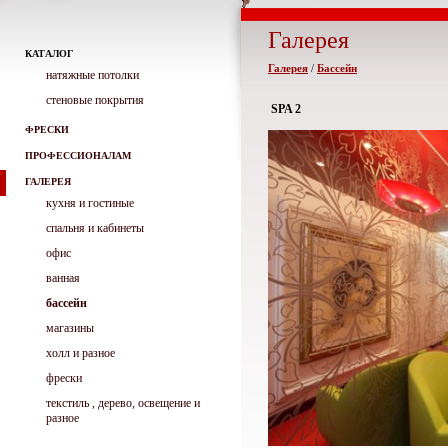
Галерея
КАТАЛОГ
Галерея
/
Бассейн
натяжные потолки
стеновые покрытия
SPA 2
ФРЕСКИ
ПРОФЕССИОНАЛАМ
ГАЛЕРЕЯ
кухня и гостиные
спальня и кабинеты
офис
ванная
бассейн
магазины
холл и разное
фрески
текстиль , дерево, освещение и
разное