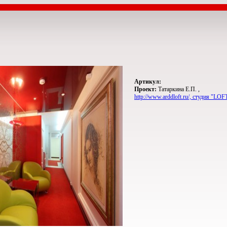
Артикул:
Проект:
Татаркина Е.П. ,
http://www.arddloft.ru/, студия "LOF